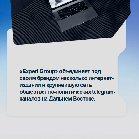
записок, докладов, статей
Ознакомление с региональной
политической ситуацией
Индивидуальные консультирования
по общественно-политической
ситуации
Реклама во Владивостоке,
Хабаровске и на
Дальнем Востоке
СМИ (региональные
и федеральные)
Telegram-каналы
Социальные сети
Мониторинг