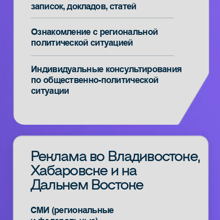
GR и лоббизм
Анализ групп влияния
и межэлитных коммуникаций
Продвижение интересов компании
на уровне органов
государственной власти
Анализ и минимизация
политических рисков
Анализ перспектив развития
бизнеса в регионе
Медиа-защита