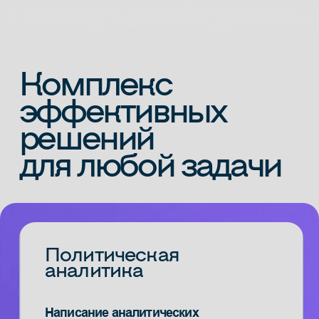
Аналитика
Инфоповоды
Спецпроекты
Политический PR
Политический консалтинг
Социологические исследования
Разработка стратегии
избирательных кампаний
Организация работы в медиа:
«под ключ»
Юридический и финансовый
консалтинг в рамках
предвыборной кампании