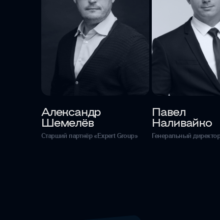
Александр
Павел
Шемелёв
Наливайко
Старший партнёр «Expert Group»
Генеральный директо