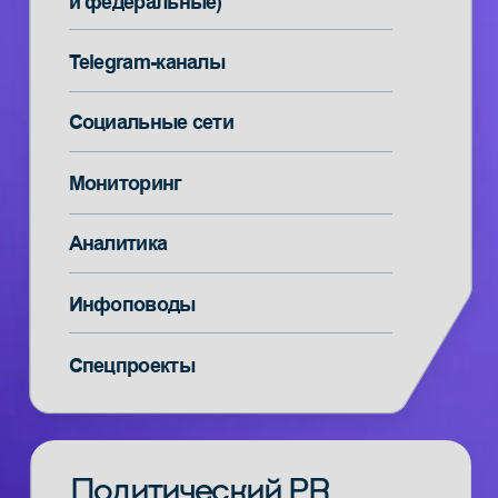
Отстаивание интересов партнёров
в медиапространстве
Анализ медиарисков
и их предупреждение
Судебная защита чести,
достоинства и деловой репутации
Юридическое
сопровождение
Консультирование по вопросам защиты
деловой репутации
Помощь в оформлении нативной рекламы
Регистрация медиа-площадок, имеющих 10
000+ подписчиков, в реестре РКН
Правовой риск-менеджмент медиа-
кампаний, оценка соблюдения
рекламного законодательства
Консультирование по вопросам работы