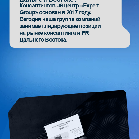
изданий и крупнейшую сеть
общественно-политических telegram-
каналов на Дальнем Востоке.
Комплекс
эффективных
решений
для любой задачи
Политическая
аналитика
Написание аналитических