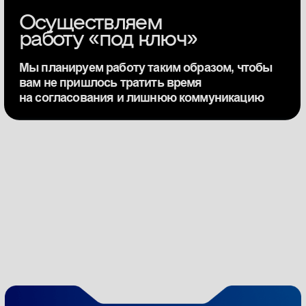
Я ознакомился с
политикой
конфиденциальности
и согласен с
обработкой персональных данных
Отправить
+7 (914) 340-93-10
expertgroup-vl@mail.ru
г. Владивосток, ул. Некрасовская,
д., 36Б, эт. 9, оф. 904А